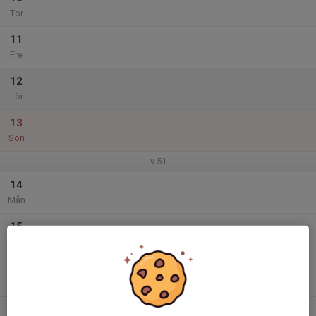
Tor
11
Fre
12
Lör
13
Sön
v.51
14
Mån
15
Tis
16
Ons
17