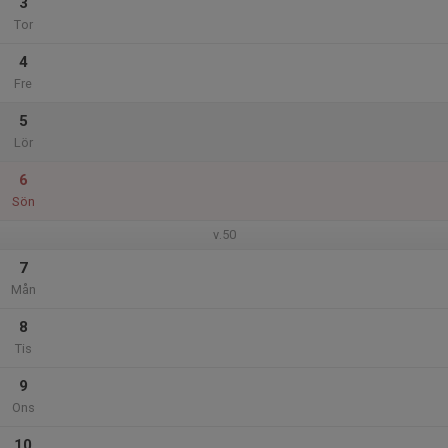
3
Tor
4
Fre
5
Lör
6
Sön
v.50
7
Mån
8
Tis
9
Ons
10