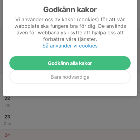
Tor
Godkänn kakor
18
Vi använder oss av kakor (cookies) för att vår
Fre
webbplats ska fungera bra för dig. De används
även för webbanalys i syfte att hjälpa oss att
19
förbättra våra tjänster.
Lör
Så använder vi cookies
20
Sön
Godkänn alla kakor
v.52
Bara nödvändiga
21
Mån
22
Tis
23
Ons
24