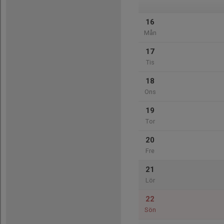
16
Mån
17
Tis
18
Ons
19
Tor
20
Fre
21
Lör
22
Sön