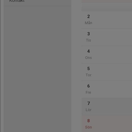
Kontakt
2
Mån
3
Tis
4
Ons
5
Tor
6
Fre
7
Lör
8
Sön