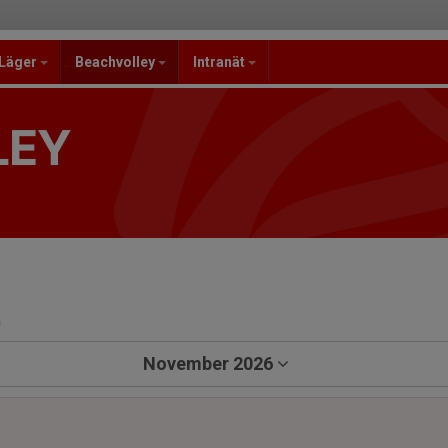
/Läger
Beachvolley
Intranät
LEY
a
November 2026