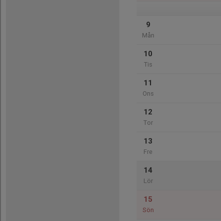
9
Mån
10
Tis
11
Ons
12
Tor
13
Fre
14
Lör
15
Sön