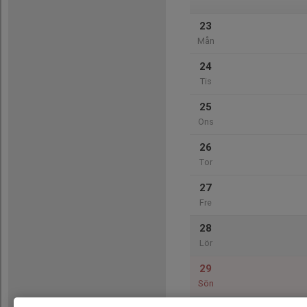
23
Mån
24
Tis
25
Ons
26
Tor
27
Fre
28
Lör
29
Sön