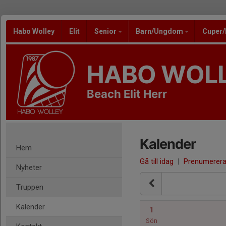
Habo Wolley
Elit
Senior
Barn/Ungdom
Cuper
HABO WOL
Beach Elit Herr
Kalender
Hem
Gå till idag
|
Prenumerer
Nyheter
Truppen
Kalender
1
Sön