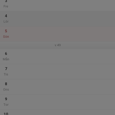
3
Fre
4
Lör
5
Sön
v.49
6
Mån
7
Tis
8
Ons
9
Tor
10