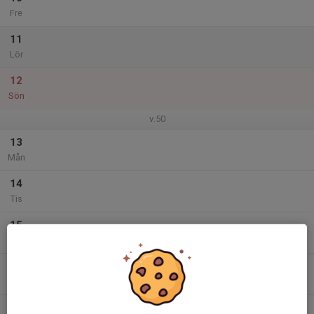
Fre
11
Lör
12
Sön
v.50
13
Mån
14
Tis
15
Ons
16
Tor
17