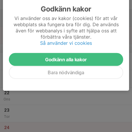
Fre
Godkänn kakor
18
Vi använder oss av kakor (cookies) för att vår
Lör
webbplats ska fungera bra för dig. De används
även för webbanalys i syfte att hjälpa oss att
19
förbättra våra tjänster.
Sön
Så använder vi cookies
v.51
20
Godkänn alla kakor
Mån
Bara nödvändiga
21
Tis
22
Ons
23
Tor
24