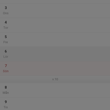
3
Ons
4
Tor
5
Fre
6
Lör
7
Sön
v.10
8
Mån
9
Tis