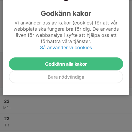
17
Godkänn kakor
Ons
Vi använder oss av kakor (cookies) för att vår
18
webbplats ska fungera bra för dig. De används
Tor
även för webbanalys i syfte att hjälpa oss att
19
förbättra våra tjänster.
Så använder vi cookies
Fre
20
Godkänn alla kakor
Lör
21
Bara nödvändiga
Sön
v.12
22
Mån
23
Tis