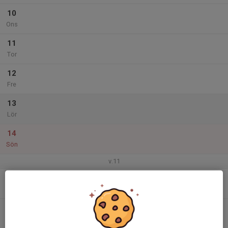
10
Ons
11
Tor
12
Fre
13
Lör
14
Sön
v.11
15
Mån
16
Tis