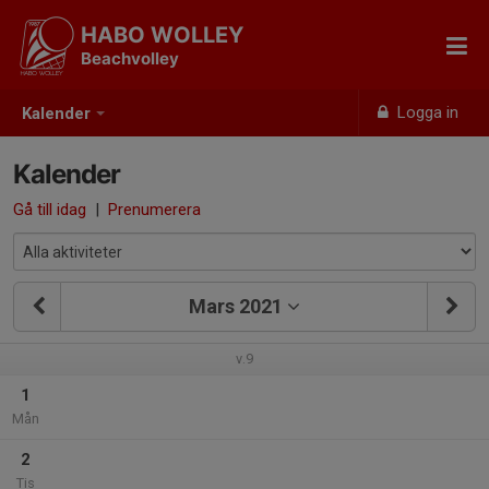
HABO WOLLEY
Beachvolley
Logga in
Kalender
Kalender
Gå till idag
|
Prenumerera
Mars 2021
v.9
1
Mån
2
Tis