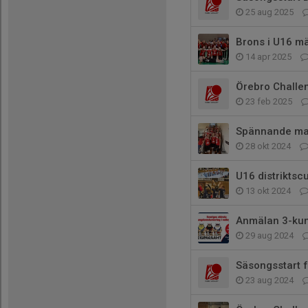
25 aug 2025
Brons i U16 mä
14 apr 2025
Örebro Challe
23 feb 2025
Spännande mat
28 okt 2024
U16 distriktsc
13 okt 2024
Anmälan 3-kun
29 aug 2024
Säsongsstart 
23 aug 2024