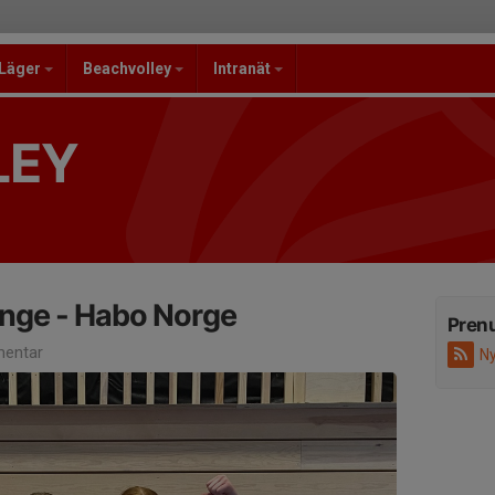
/Läger
Beachvolley
Intranät
LEY
enge - Habo Norge
Pren
entar
Ny