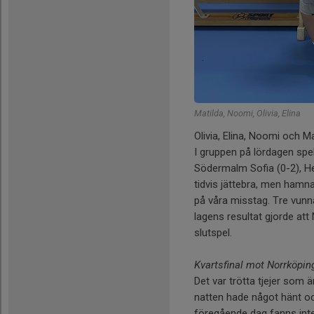
Matilda, Noomi, Olivia, Elina
Olivia, Elina, Noomi och M
I gruppen på lördagen sp
Södermalm Sofia (0-2), He
tidvis jättebra, men ham
på våra misstag. Tre vunn
lagens resultat gjorde att
slutspel.
Kvartsfinal mot Norrköpin
Det var trötta tjejer som
natten hade något hänt o
föregående dag fanns int