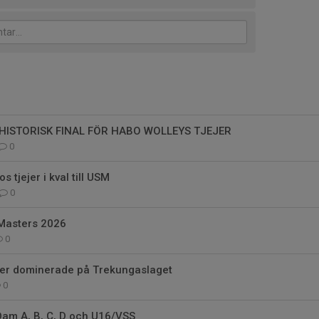
 HISTORISK FINAL FÖR HABO WOLLEYS TJEJER
0
 tjejer i kval till USM
0
Masters 2026
0
jer dominerade på Trekungaslaget
0
Dam A, B, C, D och U16/VSS