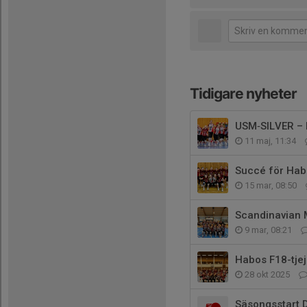
Tidigare nyheter
USM‑SILVER –
11 maj, 11:34
Succé för Habos
15 mar, 08:50
Scandinavian 
9 mar, 08:21
Habos F18-tje
28 okt 2025
Säsongsstart 