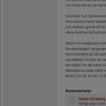
och efter två set var semi
Semifinal mot Södermalm 
Även denna match spelade
och obalans gjorde att d
vinna matchen hyfsat komf
Match om tredjeplats mot
Revanschdags! I gruppspe
mest besvikna på, då spel
oss alldeles för lätt. Nu 
det räckte för att sakta 
Habotjejerna hade målet in
kirrad! (25-20, 24-26, 15-9
Kommentarer
Anders Ströberg
Härligt tjejer, som