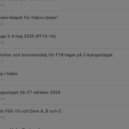
0
sterskapet för Habos tjejer!
2
nge 2-4 maj 2025 (PF10-16)
0
cher och bronsmedalj för F18-laget på 3-kungaslaget
1
up i Habo
1
gaslaget 26-27 oktober 2024
0
för F06-10 och Dam A, B och C
0