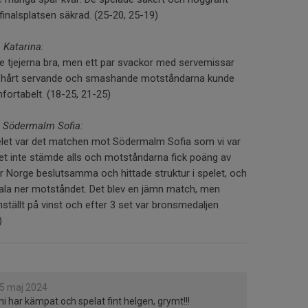
finalsplatsen säkrad. (25-20, 25-19)
Katarina:
 tjejerna bra, men ett par svackor med servemissar
e hårt servande och smashande motståndarna kunde
ortabelt. (18-25, 21-25)
 Södermalm Sofia:
let var det matchen mot Södermalm Sofia som vi var
et inte stämde alls och motståndarna fick poäng av
var Norge beslutsamma och hittade struktur i spelet, och
mala ner motståndet. Det blev en jämn match, men
ställt på vinst och efter 3 set var bronsmedaljen
)
5 maj 2024
 ni har kämpat och spelat fint helgen, grymt!!!