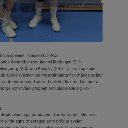
atilda spelade i klassen L7F Röd.
elades 4 matcher mot lagen Hästhagen (2-1),
lsingborg (2-0) och Kungälv (2-0). Tjejerna spelade
nade även i svackor där motståndarna fick många poäng
a matcher och en förlorad och lite flax med de andra
 Norge kom tvåa i gruppen och placerade sig i A-
g:
 äntrade planen på söndagens första match. Men över
ch av de egna misstagen som präglat spelet
e många spår kvar. De spelade säkert och noggrant