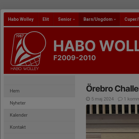
Habo Wolley
Elit
Senior
Barn/Ungdom
Cuper
HABO WOL
F2009-2010
Örebro Chall
Hem
5 maj 2024
1 komm
Nyheter
Kalender
Kontakt