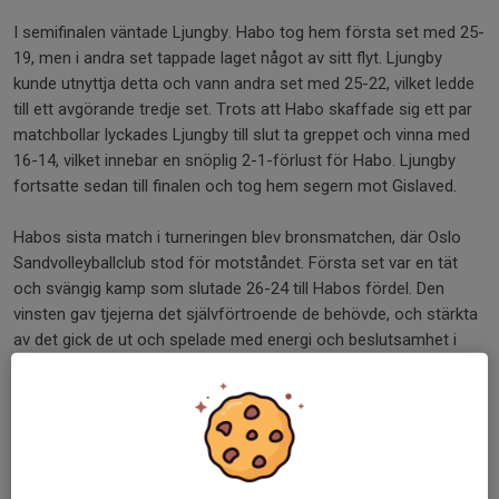
I semifinalen väntade Ljungby. Habo tog hem första set med 25-
19, men i andra set tappade laget något av sitt flyt. Ljungby
kunde utnyttja detta och vann andra set med 25-22, vilket ledde
till ett avgörande tredje set. Trots att Habo skaffade sig ett par
matchbollar lyckades Ljungby till slut ta greppet och vinna med
16-14, vilket innebar en snöplig 2-1-förlust för Habo. Ljungby
fortsatte sedan till finalen och tog hem segern mot Gislaved.
Habos sista match i turneringen blev bronsmatchen, där Oslo
Sandvolleyballclub stod för motståndet. Första set var en tät
och svängig kamp som slutade 26-24 till Habos fördel. Den
vinsten gav tjejerna det självförtroende de behövde, och stärkta
av det gick de ut och spelade med energi och beslutsamhet i
andra set, som de vann med 25-19.
En välförtjänt bronsmedalj fick följa med hem, som ett kvitto på
en väl genomförd turnering. Habo visade inte bara imponerande
spel på planen, utan även en fantastisk laganda och hade riktigt
kul tillsammans vid sidan av – precis som det ska vara på cup!