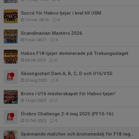
Succé för Habos tjejer i kval till USM
15 mar, 08:50
0
Scandinavian Masters 2026
9 mar, 08:21
0
Habos F18-tjejer dominerade på Trekungaslaget
28 okt 2025
0
Säsongsstart Dam A, B, C, D och U16/VSS
25 aug 2025
0
Brons i U16 mästerskapet för Habos tjejer!
14 apr 2025
2
Örebro Challenge 2-4 maj 2025 (PF10-16)
23 feb 2025
0
Spännande matcher och bronsmedalj för F18-laget på 3-kungaslaget