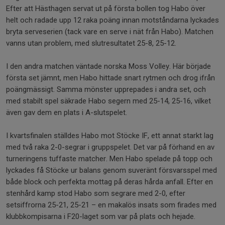
Efter att Hästhagen servat ut på första bollen tog Habo över
helt och radade upp 12 raka poäng innan motståndarna lyckades
bryta serveserien (tack vare en serve i nät från Habo). Matchen
vanns utan problem, med slutresultatet 25-8, 25-12.
I den andra matchen väntade norska Moss Volley. Här började
första set jämnt, men Habo hittade snart rytmen och drog ifrån
poängmässigt. Samma mönster upprepades i andra set, och
med stabilt spel säkrade Habo segern med 25-14, 25-16, vilket
även gav dem en plats i A-slutspelet.
I kvartsfinalen ställdes Habo mot Stöcke IF, ett annat starkt lag
med två raka 2-0-segrar i gruppspelet. Det var på förhand en av
turneringens tuffaste matcher. Men Habo spelade på topp och
lyckades få Stöcke ur balans genom suveränt försvarsspel med
både block och perfekta mottag på deras hårda anfall. Efter en
stenhård kamp stod Habo som segrare med 2-0, efter
setsiffrorna 25-21, 25-21 – en makalös insats som firades med
klubbkompisarna i F20-laget som var på plats och hejade.