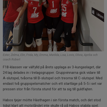
Ester, Zelma, Elin, Frida, My, Emma, Matilda, Lisa, Lovis, Olivia, Aprilia och
coach Robert
F18-klassen var välfylld på årets upplaga av 3-kungaslaget, där
24 lag delades in i trelagsgrupper. Gruppvinnarna gick vidare till
A-slutspel, tvåorna till B-slutspel och treorna till C-slutspel. Med
endast två gruppspelsmatcher och ett startläge på 5-5 i set var
pressen stor från första stund för att ta sig till guldfajten.
Habos tjejer mötte Hästhagen i sin första match, och det stod
tidigt klart att motståndet inte skulle rå på Habos stabila spel.