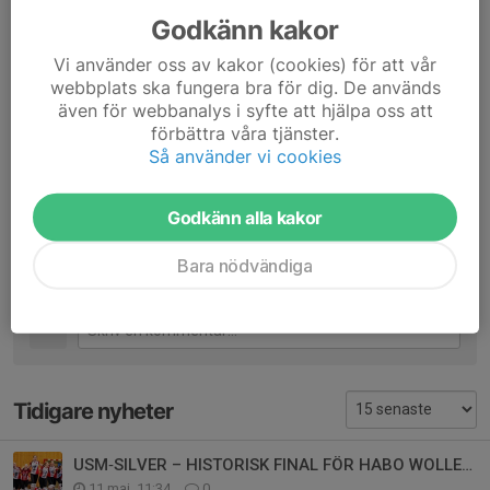
Godkänn kakor
Grattis och grymt bra kämpat, Aprilia, Elin, Emma, Ester, Frida,
Vi använder oss av kakor (cookies) för att vår
Lisa, Lovis, Matilda, My, Olivia och Zelma!
webbplats ska fungera bra för dig. De används
även för webbanalys i syfte att hjälpa oss att
Dela nyhet
förbättra våra tjänster.
Så använder vi cookies
Godkänn alla kakor
Kommentarer
Anders Ströberg
28 okt 2024
Bara nödvändiga
💪🙌💪❤️⚪️
Tidigare nyheter
USM‑SILVER – HISTORISK FINAL FÖR HABO WOLLEYS TJEJER
11 maj, 11:34
0