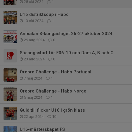
28 okt 2024
1
U16 distriktscup i Habo
13 okt 2024
1
Anmälan 3-kungaslaget 26-27 oktober 2024
29 aug 2024
0
Säsongsstart för F06-10 och Dam A, B och C
23 aug 2024
0
Örebro Challenge - Habo Portugal
7 maj 2024
1
Örebro Challenge - Habo Norge
5 maj 2024
1
Guld till flickor U16 i grön klass
22 apr 2024
10
U16-mästerskapet FS