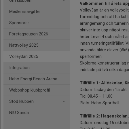
Om klubben
Välkommen till årets up
Volley3an är en volleyboll
Medlemsavgifter
förmiddag och att ha kul 
Sponsorer
arrangemang och turnering
skriver inte upp något re
Företagscupen 2026
heter Level 4 och målet är 
innan turneringstillfället.
Nattvolley 2025
använda äldre elever (åk6)
Volley3an 2025
spelformen.
Skolorna konstruerar lag m
Integration
indelade på två olika dagar
Habo Energi Beach Arena
Tillfälle 1: Alléskolan, 
Datum: tisdag den 15 okt
Webbshop klubbprofil
Tid: 08.45 – 11.00
Stöd klubben
Plats: Habo Sporthall
NIU Sanda
Tillfälle 2: Hagenskola
Datum: onsdag 16 oktobe