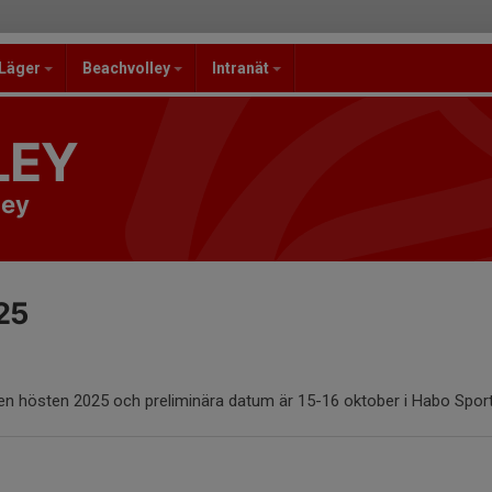
/Läger
Beachvolley
Intranät
LEY
ley
25
 hösten 2025 och preliminära datum är 15-16 oktober i Habo Sporth