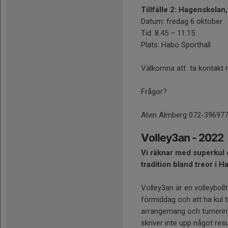
Tillfälle 2: Hagenskola
Datum: fredag 6 oktober
Tid: 8.45 – 11.15
Plats: Habo Sporthall
Välkomna att ta kontakt m
Frågor?
Alvin Almberg 072-39697
Volley3an - 2022
Vi räknar med superkul 
tradition bland treor i H
Volley3an är en volleyboll
förmiddag och att ha kul 
arrangemang och turnering
skriver inte upp något resu