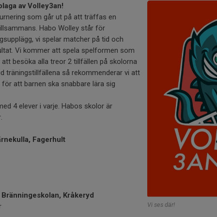
plaga av Volley3an!
turnering som går ut på att träffas en
tillsammans. Habo Wolley står för
supplägg, vi spelar matcher på tid och
sultat. Vi kommer att spela spelformen som
att besöka alla treor 2 tillfällen på skolorna
 Vid träningstillfällena så rekommenderar vi att
 för att barnen ska snabbare lära sig
ed 4 elever i varje. Habos skolor är
.
Kärnekulla, Fagerhult
n, Bränningeskolan, Kråkeryd
Vi ses där!
r