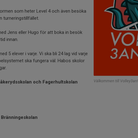
formen som heter Level 4 och även besöka
 turneringstillfället.
ed Jens eller Hugo för att boka in besök
tid innan.
d 5 elever i varje. Vi ska bli 24 lag vid varje
t spelsystemet ska fungera väl. Habos skolor
gar.
Välkommen till Volley3an!
 Kråkerydsskolan och Fagerhultskolan
n, Bränningeskolan