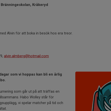
n, Bränningeskolan, Kråkeryd
ed Alvin för att boka in besök hos era treor.
79,
alvin.almberg@hotmail.com
dagar som vi hoppas kan bli en årlig
abo.
turnering som går ut på att träffas en
tillsammans. Habo Wolley står för
supplägg, vi spelar matcher på tid och
ltat.