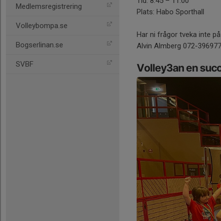
Tid: 8.45 – 11.00
Medlemsregistrering
Plats: Habo Sporthall
Volleybompa.se
Har ni frågor tveka inte på
Bogserlinan.se
Alvin Almberg 072-39697
SVBF
Volley3an en suc