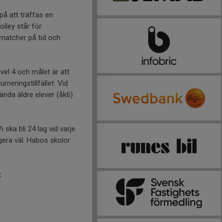
på att träffas en
lley står för
 matcher på tid och
el 4 och målet är att
rneringstillfället. Vid
ända äldre elever (åk6)
 ska bli 24 lag vid varje
ngera väl. Habos skolor
t