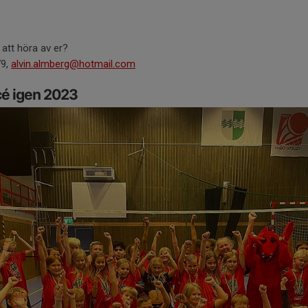
 att höra av er?
79,
alvin.almberg@hotmail.com
cé igen 2023