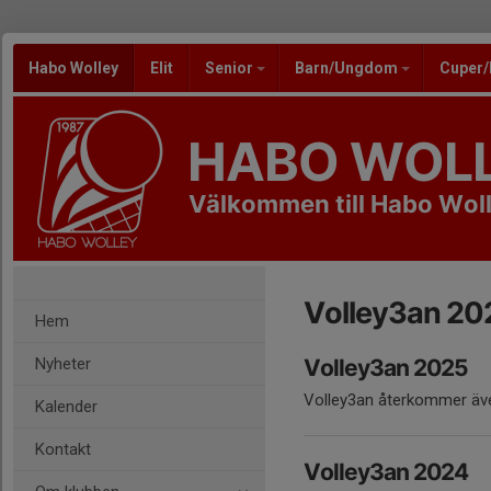
Habo Wolley
Elit
Senior
Barn/Ungdom
Cuper
HABO WOL
Välkommen till Habo Wol
Volley3an 20
Hem
Nyheter
Volley3an 2025
Volley3an återkommer även
Kalender
Kontakt
Volley3an 2024