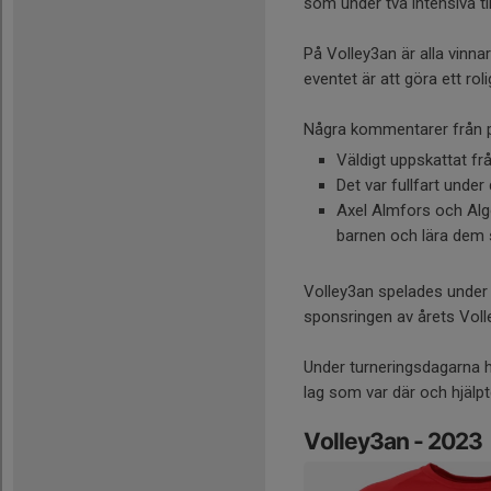
som under två intensiva t
På Volley3an är alla vinn
eventet är att göra ett ro
Några kommentarer från p
Väldigt uppskattat fr
Det var fullfart under
Axel Almfors och Algo
barnen och lära dem s
Volley3an spelades under tv
sponsringen av årets Vol
Under turneringsdagarna h
lag som var där och hjälpte 
Volley3an - 2023