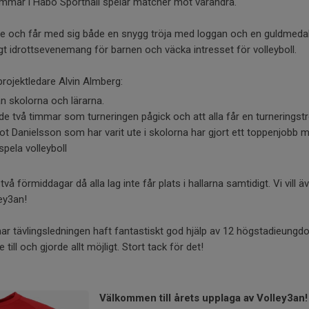
immar i Habo Sporthall spelar matcher mot varandra.
are och får med sig både en snygg tröja med loggan och en guldmedal
ligt idrottsevenemang för barnen och väcka intresset för volleyboll.
rojektledare Alvin Almberg:
ån skolorna och lärarna.
 de två timmar som turneringen pågick och att alla får en turneringströ
t Danielsson som har varit ute i skolorna har gjort ett toppenjobb 
pela volleyboll
å förmiddagar då alla lag inte får plats i hallarna samtidigt. Vi vill 
ley3an!
ar tävlingsledningen haft fantastiskt god hjälp av 12 högstadieungd
till och gjorde allt möjligt. Stort tack för det!
Välkommen till årets upplaga av Volley3an!