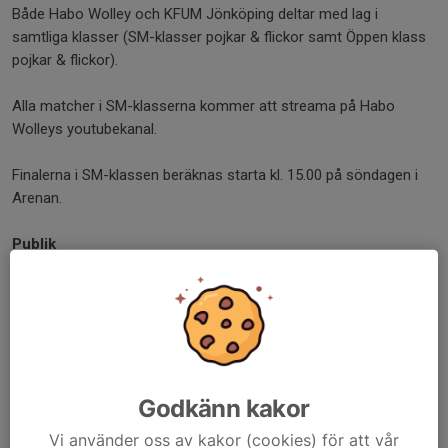
Både Habo Wolley och KFUM Jönköping deltar med lag i
samtliga klasser (SM-klasser pojkar & flickor samt Öppen klass
pojkar & flickor).
Alla matcher i SM-klasserna kommer att streama på Habo
Wolleys youtubekanal.
Finalerna i SM-klassen beräknas starta kl. 15.00 på söndagen i
Arenan.
Publik
Publik på årets ungdoms-SM betalar entré för att komma in i
Idrottshuset. Detta behöver inte förhandsbokas, utan betalas
med swish vid ingången. Biljetten gäller för hela helgen och
kostar enligt följande:
– 80 kr vuxen
– 50 kr ungdom under 20 år/pensionär
Godkänn kakor
– 0 kr barn/ungdom under 16 år
Vi använder oss av kakor (cookies) för att vår