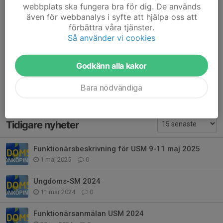
Välkomna att kolla på framtidens volleybollstjärnor!
webbplats ska fungera bra för dig. De används
även för webbanalys i syfte att hjälpa oss att
Dela nyhet
förbättra våra tjänster.
Så använder vi cookies
Godkänn alla kakor
Kommentarer
Bara nödvändiga
Tidigare nyheter
Funktionärsbeskrivning för USM 9-11 maj 2025
1 maj 2025
0
Ungdoms-SM 2024
11 mar 2024
0
Funktionärsanmälan USM 2024