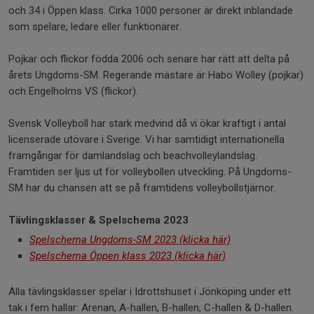
och 34 i Öppen klass. Cirka 1000 personer är direkt inblandade
som spelare, ledare eller funktionärer.
Pojkar och flickor födda 2006 och senare har rätt att delta på
årets Ungdoms-SM. Regerande mästare är Habo Wolley (pojkar)
och Engelholms VS (flickor).
Svensk Volleyboll har stark medvind då vi ökar kraftigt i antal
licenserade utövare i Sverige. Vi har samtidigt internationella
framgångar för damlandslag och beachvolleylandslag.
Framtiden ser ljus ut för volleybollen utveckling. På Ungdoms-
SM har du chansen att se på framtidens volleybollstjärnor.
Tävlingsklasser & Spelschema 2023
Spelschema Ungdoms-SM 2023 (klicka här)
Spelschema Öppen klass 2023 (klicka här)
Alla tävlingsklasser spelar i Idrottshuset i Jönköping under ett
tak i fem hallar: Arenan, A-hallen, B-hallen, C-hallen & D-hallen.