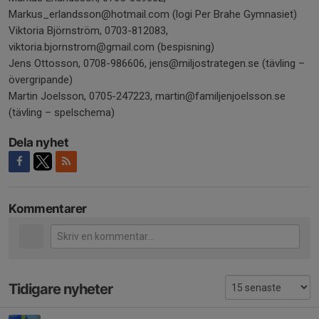
Markus_erlandsson@hotmail.com (logi Per Brahe Gymnasiet)
Viktoria Björnström, 0703-812083,
viktoria.bjornstrom@gmail.com (bespisning)
Jens Ottosson, 0708-986606, jens@miljostrategen.se (tävling –
övergripande)
Martin Joelsson, 0705-247223, martin@familjenjoelsson.se
(tävling – spelschema)
Dela nyhet
Kommentarer
Tidigare nyheter