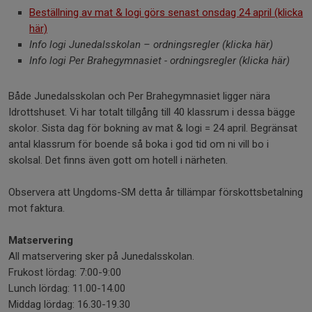
Beställning av mat & logi görs senast onsdag 24 april (klicka
här)
Info logi Junedalsskolan – ordningsregler (klicka här)
Info logi Per Brahegymnasiet - ordningsregler (klicka här)
Både Junedalsskolan och Per Brahegymnasiet ligger nära
Idrottshuset. Vi har totalt tillgång till 40 klassrum i dessa bägge
skolor. Sista dag för bokning av mat & logi = 24 april. Begränsat
antal klassrum för boende så boka i god tid om ni vill bo i
skolsal. Det finns även gott om hotell i närheten.
Observera att Ungdoms-SM detta år tillämpar förskottsbetalning
mot faktura.
Matservering
All matservering sker på Junedalsskolan.
Frukost lördag: 7:00-9:00
Lunch lördag: 11.00-14.00
Middag lördag: 16.30-19.30