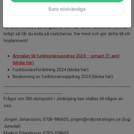
Funktionärer
Bara nödvändiga
För att göra Ungdoms-SM till ett riktigt bra evenemang för alla
så behöver vi många frivilliga funktionärer. Du som är funktionär
får även fri entré på Ungdoms-SM. När du är funktionär och har
ledigt så får du kolla på matcherna. Var med och gör detta till ett
höjdarevent!
Anmälan till funktionärsuppdrag 2024 – senast 21 april
(klicka här)
Funktionärsfördelning 2024 (klicka här)
Beskrivning av funktionärsuppdrag 2024 (klicka här)
_______________________________________________
______________________
Frågor om SM-slutspelet i Jönköping kan ställas till någon av
oss:
Jörgen Johansson, 0708-986605, jorgen@miljostrategen.se (logi
Junedal)
Markus Erlandsson, 0705-359602,